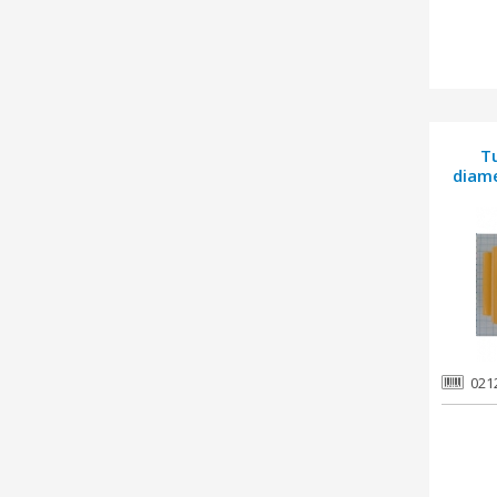
T
diame
021