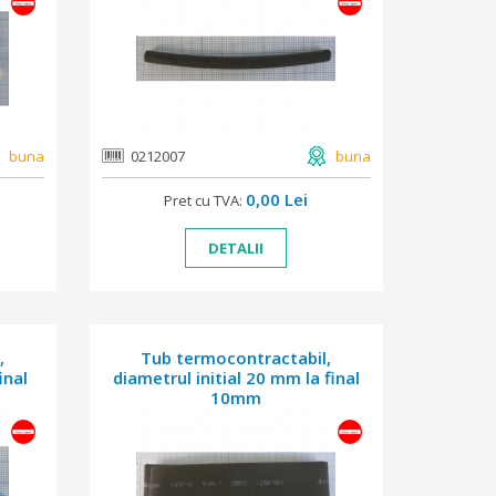
buna
0212007
buna
0,00 Lei
Pret cu TVA:
DETALII
,
Tub termocontractabil,
inal
diametrul initial 20 mm la final
10mm