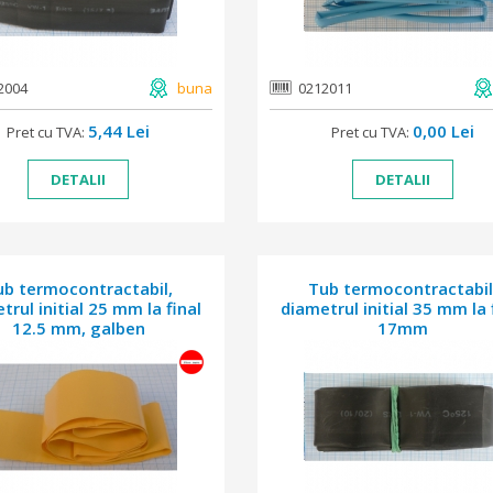
2004
buna
0212011
5,44 Lei
0,00 Lei
Pret cu TVA:
Pret cu TVA:
DETALII
DETALII
ub termocontractabil,
Tub termocontractabil
trul initial 25 mm la final
diametrul initial 35 mm la 
12.5 mm, galben
17mm