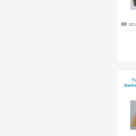
021
T
diame