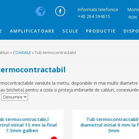
Informatii telefonice
Mone
+40 264 594615
RON
E
AMPLIFICATOARE
SCULE
PRODUCTIE
DISPO
bluri »
COAXIALE
» Tub termocontractabil
termocontractabil
rmocontractabile vandute la metru, disponibile in mai multe diametre si 
au bricheta) pentru a izola si proteja imbinarile de cabluri, conexiunile
ub termocontractabi,l
Tub termocontractabil 
trul initial 15 mm la final
diametrul initial 6 mm la f
7.5mm galben
3mm