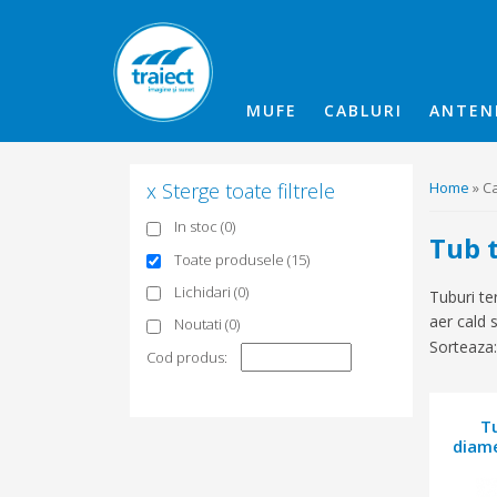
MUFE
CABLURI
ANTEN
x Sterge toate filtrele
Home
» Ca
In stoc (0)
Tub 
Toate produsele (15)
Lichidari (0)
Tuburi te
aer cald s
Noutati (0)
Sorteaza:
Cod produs:
T
diame