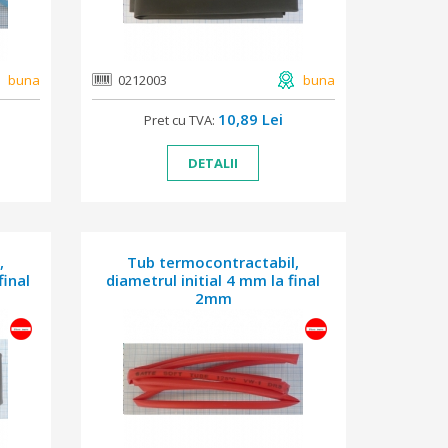
buna
0212003
buna
10,89 Lei
Pret cu TVA:
DETALII
,
Tub termocontractabil,
final
diametrul initial 4 mm la final
2mm