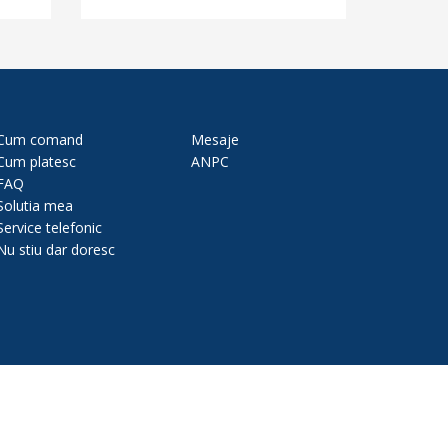
Cum comand
Mesaje
Cum platesc
ANPC
FAQ
Solutia mea
Service telefonic
Nu stiu dar doresc