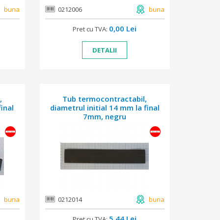
buna
0212006
buna
0,00 Lei
Pret cu TVA:
DETALII
,
Tub termocontractabil,
inal
diametrul initial 14 mm la final
7mm, negru
buna
0212014
buna
5,44 Lei
Pret cu TVA: