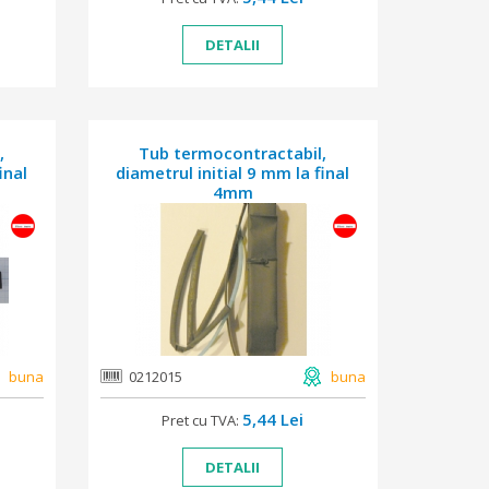
DETALII
,
Tub termocontractabil,
inal
diametrul initial 9 mm la final
4mm
buna
0212015
buna
5,44 Lei
Pret cu TVA:
DETALII