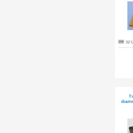
021
T
diame