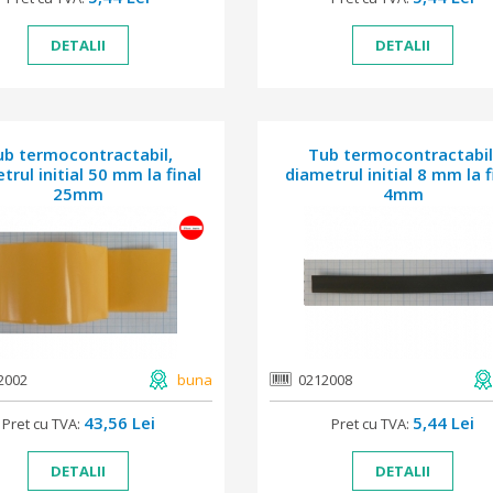
DETALII
DETALII
ub termocontractabil,
Tub termocontractabil
trul initial 50 mm la final
diametrul initial 8 mm la f
25mm
4mm
2002
buna
0212008
43,56 Lei
5,44 Lei
Pret cu TVA:
Pret cu TVA:
DETALII
DETALII