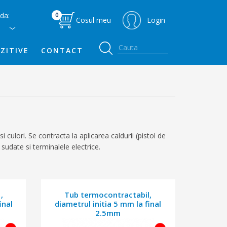
da:
0
Cosul meu
Login
ZITIVE
CONTACT
culori. Se contracta la aplicarea caldurii (pistol de
 sudate si terminalele electrice.
,
Tub termocontractabil,
inal
diametrul initia 5 mm la final
2.5mm