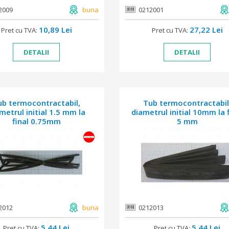
2009
buna
0212001
10,89 Lei
27,22 Lei
Pret cu TVA:
Pret cu TVA:
DETALII
DETALII
ub termocontractabil,
Tub termocontractabil
metrul initial 1.5 mm la
diametrul initial 10mm la f
final 0.75mm
5 mm
2012
buna
0212013
5,44 Lei
5,44 Lei
Pret cu TVA:
Pret cu TVA: