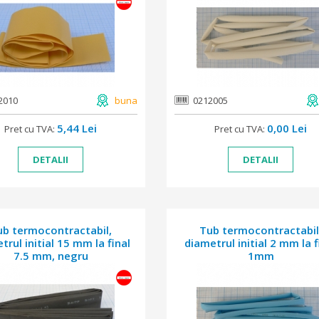
2010
buna
0212005
5,44 Lei
0,00 Lei
Pret cu TVA:
Pret cu TVA:
DETALII
DETALII
ub termocontractabil,
Tub termocontractabil
trul initial 15 mm la final
diametrul initial 2 mm la f
7.5 mm, negru
1mm