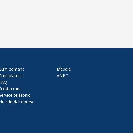
Cum comand
Mesaje
Cum platesc
ANPC
FAQ
Solutia mea
Service telefonic
Nu stiu dar doresc