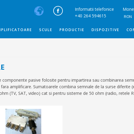
Informatii telefonice
Mone
+40 264 594615
RON
PLIFICATOARE
SCULE
PRODUCTIE
DISPOZITIVE
CO
RE
onente pasive folosite pentru impartirea sau combinarea semnalelor
ara amplificare. Sumatoarele combina semnale de la surse diferite (ex:
ohm (TV, SAT, video) cat si pentru sisteme de 50 ohm (radio, retele R