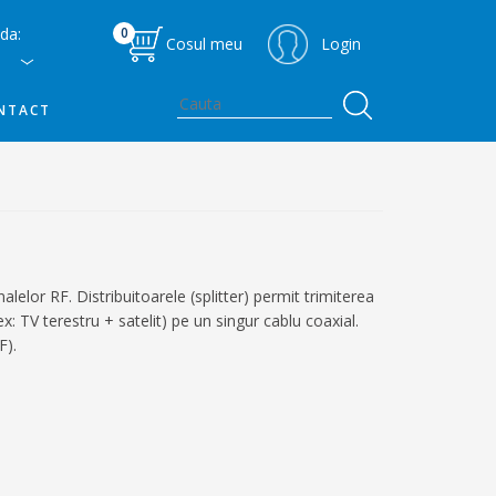
da:
0
Cosul meu
Login
NTACT
 RF. Distribuitoarele (splitter) permit trimiterea
 TV terestru + satelit) pe un singur cablu coaxial.
F).