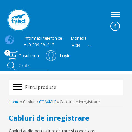
Toggle
navigati
Informatii telefonice
Moneda:
+40 264 594615
RON
0
Cosul meu
Login
Filtru produse
Home
» Cabluri »
COAXIALE
» Cabluri de inregistrare
Cabluri de inregistrare
Cabluri audio pentru inregistrare si conectarea