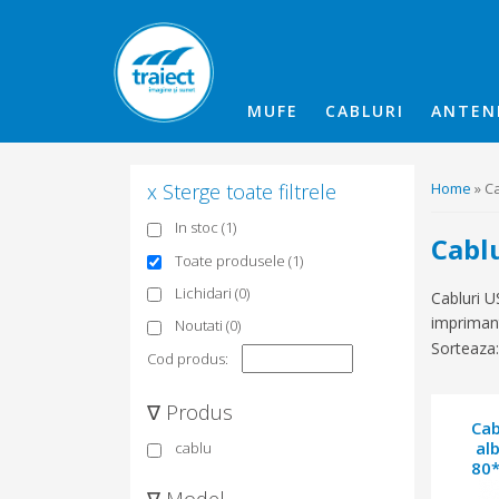
MUFE
CABLURI
ANTEN
x Sterge toate filtrele
Home
» Ca
In stoc (1)
Cabl
Toate produsele (1)
Lichidari (0)
Cabluri U
imprimant
Noutati (0)
Sorteaza:
Cod produs:
∇ Produs
Cab
al
cablu
80*