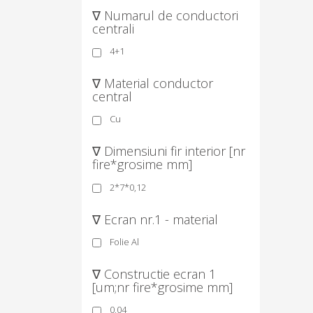
∇ Numarul de conductori
centrali
4+1
∇ Material conductor
central
Cu
∇ Dimensiuni fir interior [nr
fire*grosime mm]
2*7*0,12
∇ Ecran nr.1 - material
Folie Al
∇ Constructie ecran 1
[um;nr fire*grosime mm]
0,04