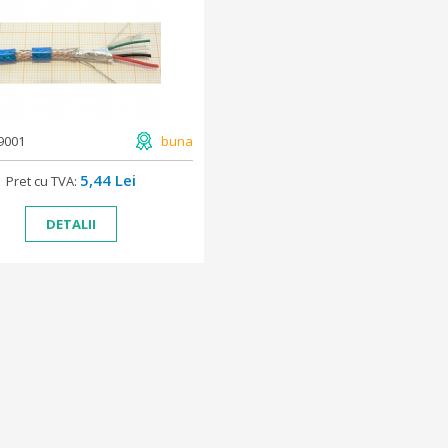
9001
buna
5,44 Lei
Pret cu TVA:
DETALII