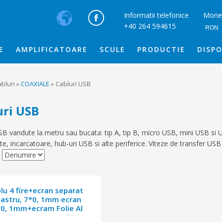
Informatii telefonice
Mone
+40 264 594615
RON
E
AMPLIFICATOARE
SCULE
PRODUCTIE
DISPO
bluri »
COAXIALE
» Cabluri USB
uri USB
SB vandute la metru sau bucata: tip A, tip B, micro USB, mini USB si US
e, incarcatoare, hub-uri USB si alte periferice. Viteze de transfer USB 
lu 4 fire+ecran separat
bastru, 7*0, 1mm ecran
0, 1mm+ecram Folie Al