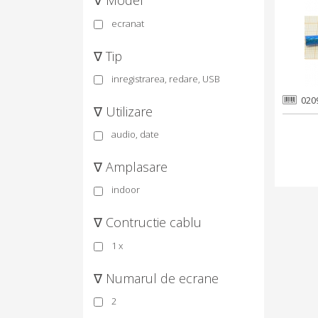
∇ Model
ecranat
∇ Tip
inregistrarea, redare, USB
020
∇ Utilizare
audio, date
∇ Amplasare
indoor
∇ Contructie cablu
1 x
∇ Numarul de ecrane
2