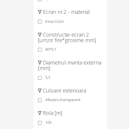
∇ Ecran nr.2 - material
tresa CuSn
∇ Constructie ecran 2
[um;nr fire*grosime mm]
80*0,1
∇ Diametrul manta externa
[mm]
5,3
∇ Culoare exterioara
Albastru transparent
∇ Rola [m]
100