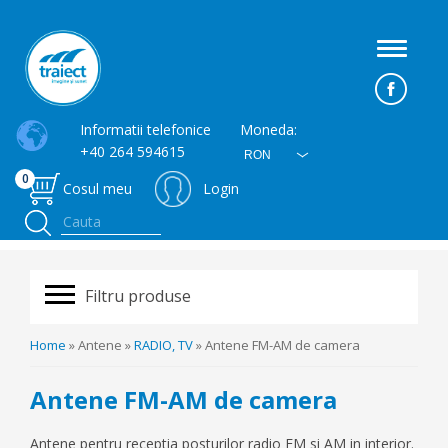
Toggle
navigati
Informatii telefonice
Moneda:
+40 264 594615
RON
0
Cosul meu
Login
Filtru produse
Home
» Antene »
RADIO, TV
» Antene FM-AM de camera
Antene FM-AM de camera
Antene pentru receptia posturilor radio FM si AM in interior.